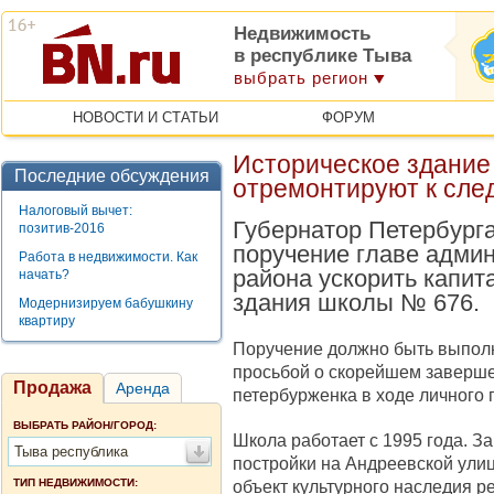
Недвижимость
в республике Тыва
выбрать регион
НОВОСТИ И СТАТЬИ
ФОРУМ
Историческое здание
Последние обсуждения
отремонтируют к сле
Налоговый вычет:
Губернатор Петербург
позитив-2016
поручение главе адми
Работа в недвижимости. Как
района ускорить капит
начать?
здания школы № 676.
Модернизируем бабушкину
квартиру
Поручение должно быть выполне
просьбой о скорейшем заверше
Продажа
Аренда
петербурженка в ходе личного 
ВЫБРАТЬ РАЙОН/ГОРОД:
Школа работает с 1995 года. З
Тыва республика
постройки на Андреевской улиц
ТИП НЕДВИЖИМОСТИ:
объект культурного наследия р