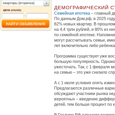
квартиры (вторичка)
ДЕМОГРАФИЧЕСКИЙ С
ЦЕНА
:
(РУБЛЕЙ)
Семейная ипотека
– главный д
-
По данным Дом.рф, в 2025 году
82% новых квартир. В прошлом
на 4,4 трлн рублей, и 80% из н
по семейной ипотеке. Напомни
могут рассчитывать семьи, име
лет включительно либо ребенка
Программа существует уже восе
большую популярность. Однако 
ужесточать. Так, с 1 февраля м
на семью – это уже снизило спр
А с 1 июля условия опять измен
Предлагаются различные вариа
обсуждают участники рынка не
вероятных – введение диффер
детей, тем больше процент по к
В Госдуме РФ озвучили возмо