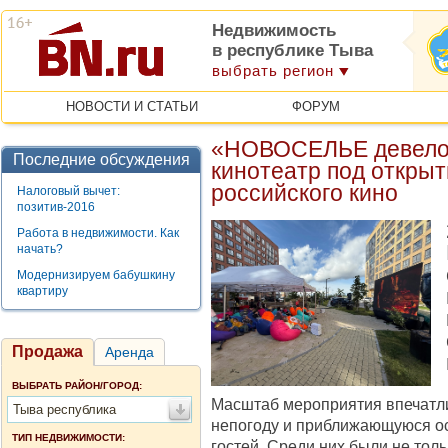
Недвижимость
в республике Тыва
выбрать регион
НОВОСТИ И СТАТЬИ
ФОРУМ
«НОВОСЕЛЬЕ девелоп
Последние обсуждения
кинотеатр под открыт
российского кино
Налоговый вычет:
позитив-2016
Работа в недвижимости. Как
начать?
Модернизируем бабушкину
квартиру
Продажа
Аренда
ВЫБРАТЬ РАЙОН/ГОРОД:
Масштаб мероприятия впечатли
Тыва республика
непогоду и приближающуюся ос
ТИП НЕДВИЖИМОСТИ:
гостей. Среди них были не тол