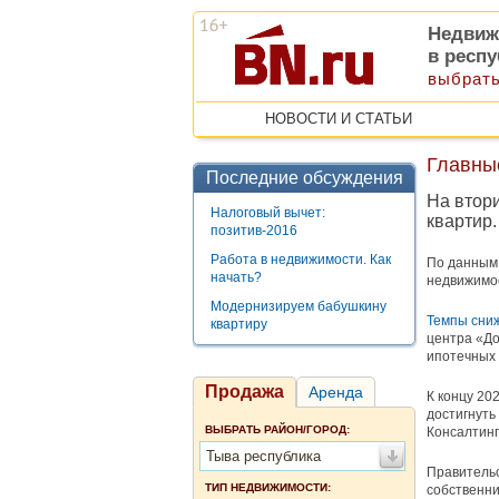
Недвиж
в респ
выбрать
НОВОСТИ И СТАТЬИ
Главны
Последние обсуждения
На втор
Налоговый вычет:
квартир.
позитив-2016
Работа в недвижимости. Как
По данным 
начать?
недвижимо
Модернизируем бабушкину
Темпы сни
квартиру
центра «До
ипотечных 
Продажа
Аренда
К концу 20
достигнуть
ВЫБРАТЬ РАЙОН/ГОРОД:
Консалтинг
Тыва республика
Правительс
ТИП НЕДВИЖИМОСТИ:
собственни