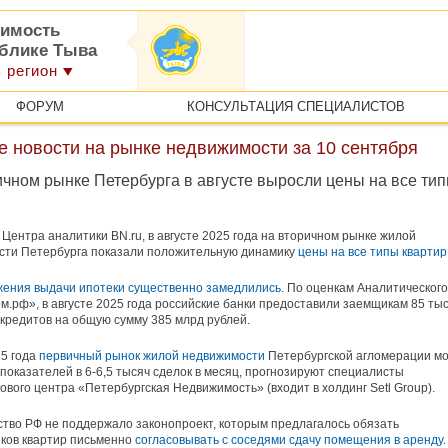
имость
ублике Тыва
 регион
ФОРУМ
КОНСУЛЬТАЦИЯ СПЕЦИАЛИСТОВ
е новости на рынке недвижимости за 10 сентября
ичном рынке Петербурга в августе выросли цены на все ти
Центра аналитики BN.ru, в августе 2025 года на вторичном рынке жилой
сти Петербурга показали положительную динамику
цены на все типы квартир
жения выдачи ипотеки существенно замедлились
. По оценкам Аналитического
м.рф», в августе 2025 года российские банки предоставили заемщикам 85 тыс
кредитов на общую сумму 385 млрд рублей.
25 года
первичный рынок жилой недвижимости
Петербургской агломерации м
 показателей в 6-6,5 тысяч сделок в месяц, прогнозируют специалисты
ового центра «Петербургская Недвижимость» (входит в холдинг Setl Group).
тво РФ не поддержало законопроект, которым предлагалось обязать
ков квартир письменно
согласовывать с соседями сдачу помещения в аренду
.