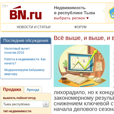
Недвижимость
в республике Тыва
выбрать регион
НОВОСТИ И СТАТЬИ
ФОРУМ
Всё выше, и выше, и
Последние обсуждения
Налоговый вычет:
позитив-2016
Работа в недвижимости. Как
начать?
Модернизируем бабушкину
квартиру
Продажа
Аренда
лихорадило, но к концу
закономерному результ
ВЫБРАТЬ РАЙОН/ГОРОД:
снижением ключевой с
Тыва республика
начала делового сезон
ТИП НЕДВИЖИМОСТИ: