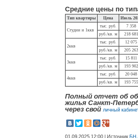
Средние цены по тип
Тип квартиры
Цена
Июль 20
тыс. руб.
7 358
Студии и 1ккв
руб./кв. м
218 68
тыс. руб.
12 075
2ккв
руб./кв. м
205 26
тыс. руб.
15 811
3ккв
руб./кв. м
193 90
тыс. руб.
20 048
4ккв
руб./кв. м
193 75
Полный отчет об об
жилья Санкт-Петерб
через свой
личный кабинет
01.09.2025 12:00 | Источник
БН.